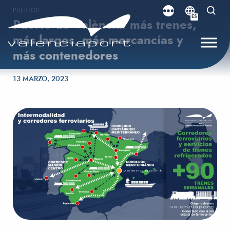
PUERTOS
ES
Puerto de València: más trenes,
más largos, más mercancías y
más contenedores
Publicado el
13 MARZO, 2023