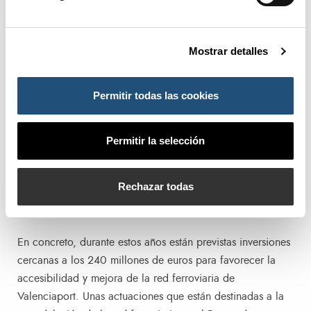
Apuesta por la intermodalidad
Mostrar detalles
El objetivo para los próximos años de la APV es continuar
incrementando el uso del tren en el tráfico de mercancías
Permitir todas las cookies
que llegan y salen de Valenciaport, de ahí la importancia
de acometer las acciones necesarias para adecuar la
accesibilidad ferroviaria. Así, desde la APV se están
Permitir la selección
realizando inversiones para aprovechar la sinergia entre el
transporte marítimo y ferroviario con el fin de favorecer la
Rechazar todas
competitividad y contribuir a la reducción de las emisiones
de CO2.
En concreto, durante estos años están previstas inversiones
cercanas a los 240 millones de euros para favorecer la
accesibilidad y mejora de la red ferroviaria de
Valenciaport. Unas actuaciones que están destinadas a la