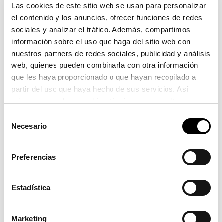
Las cookies de este sitio web se usan para personalizar
Madrid sigue siendo el origen/destino, aglutinando 7 de
el contenido y los anuncios, ofrecer funciones de redes
cada 10 mercancías y el 67% de los TEUs. Bilbao gana
sociales y analizar el tráfico. Además, compartimos
cuota con el 7% de mercancías y el 5% de los
información sobre el uso que haga del sitio web con
contenedores, seguido de Zaragoza con cifras similares.
nuestros partners de redes sociales, publicidad y análisis
Hay que destacar que entre la capital aragonesa y el
web, quienes pueden combinarla con otra información
Puerto de València se movilizan el 87% de los coches que
que les haya proporcionado o que hayan recopilado a
llegan al recinto valenciano por ferrocarril.
partir del uso que haya hecho de sus servicios. Así
mismo se emplean cookies técnicas que resultan
imprescindibles para el correcto funcionamiento de la
Selección
página y que son de obligada aceptación.
Necesario
de
consentimiento
Preferencias
Estadística
Marketing