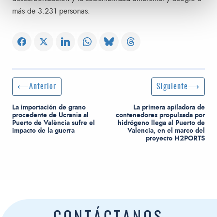
más de 3.231 personas.
Navegación de entradas
Entrada anterior:
Siguiente entrada
Anterior
Siguiente
La importación de grano
La primera apiladora de
procedente de Ucrania al
contenedores propulsada por
Puerto de València sufre el
hidrógeno llega al Puerto de
impacto de la guerra
Valencia, en el marco del
proyecto H2PORTS