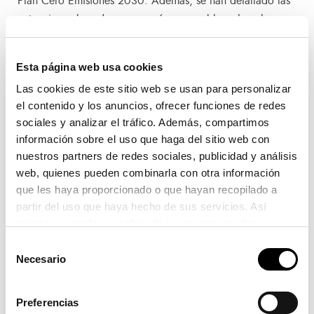
Plan Cero Emisiones 2030. Además, se han detallado las
actuaciones basadas en energías renovables y los planes
de descarbonización.
Esta página web usa cookies
Formación y sensibilización
Las cookies de este sitio web se usan para personalizar
el contenido y los anuncios, ofrecer funciones de redes
Además del compromiso con los objetivos
sociales y analizar el tráfico. Además, compartimos
medioambientales, estas 42 empresas han adquirido un
información sobre el uso que haga del sitio web con
compromiso ambiental de formación y sensibilización. En
nuestros partners de redes sociales, publicidad y análisis
este contexto se ha impartido en las aulas de la Fundación
web, quienes pueden combinarla con otra información
Valenciaport un curso formativo sobre la
que les haya proporcionado o que hayan recopilado a
‘Descarbonización en Puertos’ y un taller posterior sobre la
partir del uso que haya hecho de sus servicios. Así
transición energética.
mismo se emplean cookies técnicas que resultan
imprescindibles para el correcto funcionamiento de la
Selección
página y que son de obligada aceptación.
Necesario
Federico Torres, jefe de Transición Ecológica de la APV,
de
ha dado la bienvenida a las empresas y ha iniciado la
consentimiento
jornada de formación que se ha celebrado tras la reunión
Preferencias
y que ha finalizado con un taller de SEANERGY. En él se