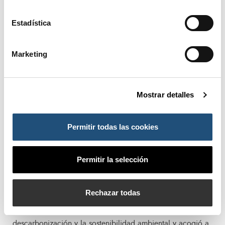
ha hablado de la transición necesaria hacia fuertes de
Estadística
energía limpias, las principales barreras para conseguirlo y
los principales impulsores de esta transición.
Marketing
Visibilizar el compromiso medioambiental de las
empresas portuarias
Mostrar detalles
La comunidad portuaria de la APV está asumiendo, cada
vez más, prácticas medioambientales empresariales para
Permitir todas las cookies
ser un puerto neutro en emisiones, una hoja de ruta que
también tiene un reconocimiento y proyección en muestras
que se realizan en el Edificio del Reloj del Puerto de
Permitir la selección
Valencia periódicamente. La última de estas muestras, que
recibió el nombre ‘Por un presente eficiente, renovable,
Rechazar todas
inclusivo y sostenido’, resaltó la labor que está
desarrollando la comunidad portuaria en la
descarbonización y la sostenibilidad ambiental y acogió a