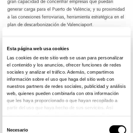
gran capacidad de concentrar empresas que puedan
generar carga para el Puerto de València; y su proximidad
a las conexiones ferroviarias, herramienta estratégica en el
plan de descarbonización de Valenciaport.
Detalles del proyecto
Esta página web usa cookies
Durante el encuentro, Tortosa ha explicado a Calabuig que
Las cookies de este sitio web se usan para personalizar
la Generalitat Valenciana se ha comprometido a incluir en
el contenido y los anuncios, ofrecer funciones de redes
presupuestos un total de 5 millones de euros para la
sociales y analizar el tráfico. Además, compartimos
información sobre el uso que haga del sitio web con
compra de terrenos en el área logística de Valpark y que
nuestros partners de redes sociales, publicidad y análisis
ahora mismo son propiedad del consistorio: en total, unos
web, quienes pueden combinarla con otra información
340.000 metros cuadrados de los 620.000 metros
que les haya proporcionado o que hayan recopilado a
cuadrados netos disponibles. “El proyecto de Valpark
partir del uso que haya hecho de sus servicios. Así
parte con la ventaja de contar con un suelo urbanizado al
mismo se emplean cookies técnicas que resultan
35% y la posibilidad de ofrecer terrenos en un momento
imprescindibles para el correcto funcionamiento de la
Selección
donde la demanda de suelo logístico supera a la oferta”,
página y que son de obligada aceptación.
Necesario
de