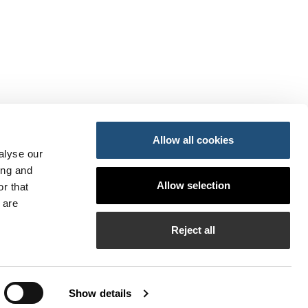
Allow all cookies
alyse our
ing and
ansportes y Movilidad Sostenible
Allow selection
r that
do
so
 are
PI
Reject all
bilados de la APV
Show details