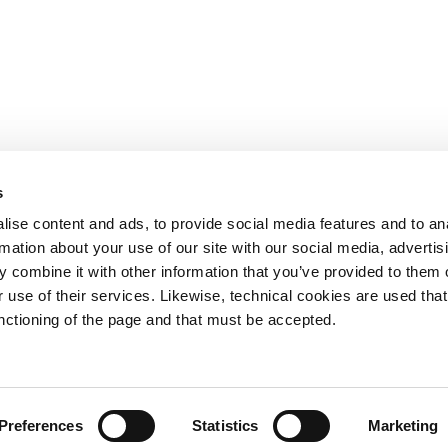
s
OTHER LINKS
ise content and ads, to provide social media features and to an
rmation about your use of our site with our social media, advertis
Ministerio de Tr
 combine it with other information that you’ve provided to them o
Puertos del Esta
Derecho de acce
 use of their services. Likewise, technical cookies are used that
963 939 500
Canal Ético
unctioning of the page and that must be accepted.
Canal Externo AI
Asociación de Ju
900 859 573*
Preferences
Statistics
Marketing