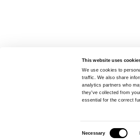
This website uses cookie
CONTACT US
We use cookies to personal
traffic. We also share info
analytics partners who may
they’ve collected from your
Port Authority of Valencia
essential for the correct f
Emergency Control Centre
Consent
Necessary
Selection