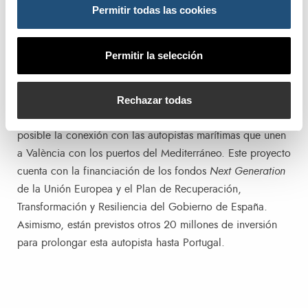
Permitir todas las cookies
de 150 kW de potencia
500 metros de suministro e instalación cable unipolar
Permitir la selección
880 metros de cerramiento perimetral de la playa de
vías
Rechazar todas
El hecho de que una de las puertas de entrada a la
autopista ferroviaria sea el Puerto de València hace
posible la conexión con las autopistas marítimas que unen
a València con los puertos del Mediterráneo. Este proyecto
cuenta con la financiación de los fondos
Next Generation
de la Unión Europea y el Plan de Recuperación,
Transformación y Resiliencia del Gobierno de España.
Asimismo, están previstos otros 20 millones de inversión
para prolongar esta autopista hasta Portugal.