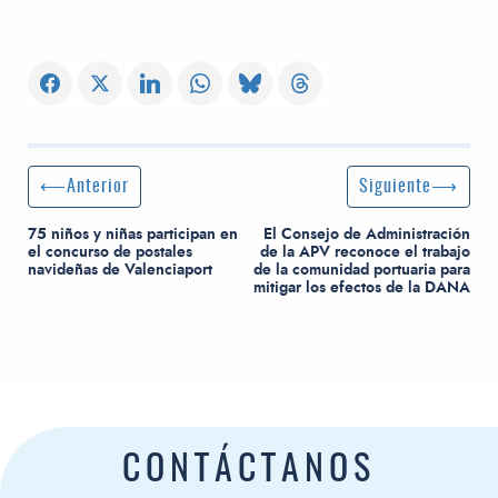
Navegación de entradas
Entrada anterior:
Siguiente entrada
Anterior
Siguiente
75 niños y niñas participan en
El Consejo de Administración
el concurso de postales
de la APV reconoce el trabajo
navideñas de Valenciaport
de la comunidad portuaria para
mitigar los efectos de la DANA
CONTÁCTANOS