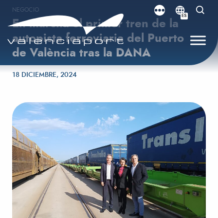
NEGOCIO
ES
En marcha el primer tren de la
autopista ferroviaria del Puerto
de València tras la DANA
Publicado el
18 DICIEMBRE, 2024