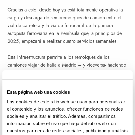
Gracias a esto, desde hoy ya está totalmente operativa la
carga y descarga de semirremolques de camión entre el
vial de carretera y la vía de ferrocarril de la primera
autopista ferroviaria en la Península que, a principios de
2025, empezará a realizar cuatro servicios semanales.
Esta infraestructura permite a los remolques de los
camiones viajar de Italia a Madrid – y viceversa- haciendo
trasbordo en el recinto portuario valenciano y ahorrando
así 16.000 toneladas/año de emisiones de CO2 a la
atmósfera.
Esta página web usa cookies
Las cookies de este sitio web se usan para personalizar
Características técnicas
el contenido y los anuncios, ofrecer funciones de redes
sociales y analizar el tráfico. Además, compartimos
La terminal del Puerto de València está dotada con todas
información sobre el uso que haga del sitio web con
las infraestructuras necesarias para que los operadores
nuestros partners de redes sociales, publicidad y análisis