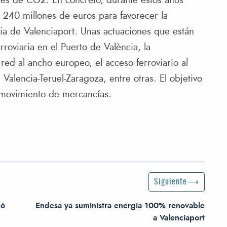
ones de CO2. En concreto, durante estos años
s 240 millones de euros para favorecer la
ria de Valenciaport. Unas actuaciones que están
rroviaria en el Puerto de València, la
a red al ancho europeo, el acceso ferroviario al
Valencia-Teruel-Zaragoza, entre otras. El objetivo
l movimiento de mercancías.
Siguiente entrada
Siguiente
ló
Endesa ya suministra energía 100% renovable
a Valenciaport