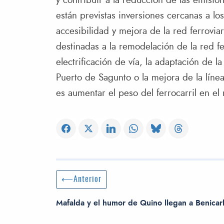
y contribuir a la reducción de las emisi
están previstas inversiones cercanas a lo
accesibilidad y mejora de la red ferrovia
destinadas a la remodelación de la red fe
electrificación de vía, la adaptación de l
Puerto de Sagunto o la mejora de la línea 
es aumentar el peso del ferrocarril en e
Navegación de entradas
Entrada anterior:
Anterior
Mafalda y el humor de Quino llegan a Benicar