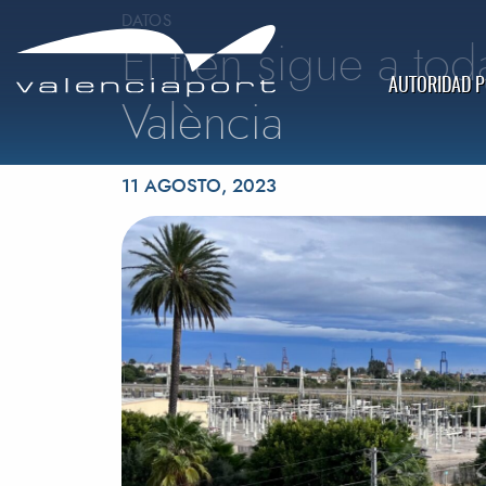
DATOS
El tren sigue a to
AUTORIDAD 
València
Publicado el
11 AGOSTO, 2023