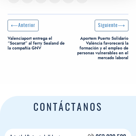
Navegación de entradas
Entrada anterior:
Siguiente entrada
Anterior
Siguiente
Valenciaport entrega el
Aportem Puerto Solidario
“Socarrat” al ferry Sealand de
València favorecerá la
la compañía GNV
formación y el empleo de
personas vulnerables en el
mercado laboral
CONTÁCTANOS