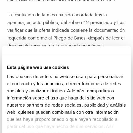
La resolución de la mesa ha sido acordada tras la
apertura, en acto público, del sobre nº 2 presentado y tras
verificar que la oferta indicada contiene la documentación
requerida conforme al Pliego de Bases, después de leer el
documento resumen de la propuesta económica
(Propuesta de inversión y Tasas) de la citada mercantil.
Esta página web usa cookies
Por parte de la Mesa, se ha procedido a dar trasladado de
Las cookies de este sitio web se usan para personalizar
la documentación presentada a la comisión técnica
el contenido y los anuncios, ofrecer funciones de redes
designada para estudiar, analizar y valorar la misma.
sociales y analizar el tráfico. Además, compartimos
información sobre el uso que haga del sitio web con
nuestros partners de redes sociales, publicidad y análisis
web, quienes pueden combinarla con otra información
que les haya proporcionado o que hayan recopilado a
partir del uso que haya hecho de sus servicios. Así
Navegación de entradas
Entrada anterior:
Siguiente entrada
Anterior
Siguiente