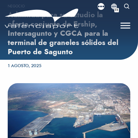
NEGOCIO
ES
Admitida para su estudio la
oferta conjunta de Ership,
Intersagunto y CGCA para la
terminal de graneles sólidos del
Puerto de Sagunto
Publicado el
1 AGOSTO, 2025