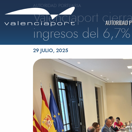
AUTORIDAD PORTUARIA
Valenciaport cier
AUTORIDAD 
ingresos del 6,7%
Publicado el
29 JULIO, 2025