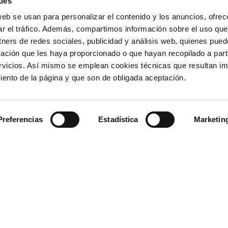
ies
OTROS ENLAC
web se usan para personalizar el contenido y los anuncios, ofrec
ar el tráfico. Además, compartimos información sobre el uso que
Ministerio de Tr
tners de redes sociales, publicidad y análisis web, quienes pue
Puertos del Esta
Derecho de acce
ación que les haya proporcionado o que hayan recopilado a parti
963 939 500
Canal Ético
vicios. Así mismo se emplean cookies técnicas que resultan im
Canal Externo AI
iento de la página y que son de obligada aceptación.
Asociación de Ju
900 859 573*
Preferencias
Estadística
Marketin
963 939 555
La Autoridad Portua
Valenciaport, es el o
rol de Emergencias
titularidad estatal si
iento de una misión
Mediterráneo español
el plazo legalmente
e conservación a efectos
 Supresión, Limitación del