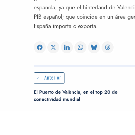
española, ya que el hinterland de Valenc
PIB español; que coincide en un área ge
España importa o exporta.
Navegación de entradas
Entrada anterior:
Anterior
El Puerto de València, en el top 20 de
conectividad mundial