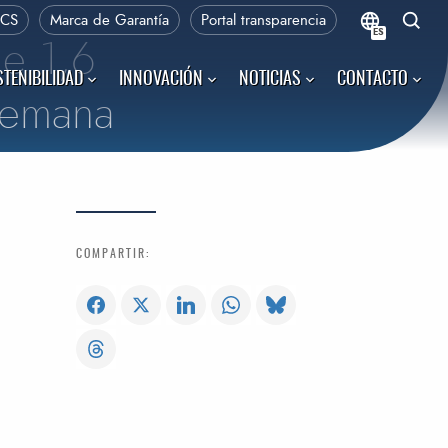
PCS
Marca de Garantía
Portal transparencia
ES
de 1,6
TENIBILIDAD
INNOVACIÓN
NOTICIAS
CONTACTO
 semana
COMPARTIR: