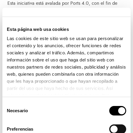
Esta iniciativa está avalada por Ports 4.0, con el fin de
testar esta tecnología en el campo de las aplicaciones
portuarias. El fondo de capital Ports 4.0 es el modelo de
innovación abierta corporativa adoptado por Puertos del
Esta página web usa cookies
Estado y las Autoridades Portuarias Españolas para atraer,
Las cookies de este sitio web se usan para personalizar
apoyar y facilitar la aplicación del talento y
el contenido y los anuncios, ofrecer funciones de redes
emprendimiento al sector logístico- portuario español
sociales y analizar el tráfico. Además, compartimos
público y privado en el contexto de la 4ª revolución
información sobre el uso que haga del sitio web con
industrial.
nuestros partners de redes sociales, publicidad y análisis
web, quienes pueden combinarla con otra información
En el caso de la APV, a través de estos fondos quiere
que les haya proporcionado o que hayan recopilado a
partir del uso que haya hecho de sus servicios. Así
potenciar los proyectos de sostenibilidad y
mismo se emplean cookies técnicas que resultan
descarbonización en energías renovables, gestión eficiente
imprescindibles para el correcto funcionamiento de la
de redes energéticas o economía circular; nuevas
Selección
página y que son de obligada aceptación.
Necesario
de
oportunidades de negocio en la cadena logística; la
consentimiento
digitalización de procesos portuarios; y la integración con
el entorno más próximo, tanto la ciudad de València como
Preferencias