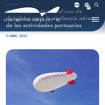
NOTICIAS
ES
Valenciaport testea el uso de
dirigibles para la vigilancia aérea
de las actividades portuarias
Publicado el
5 ABRIL, 2023