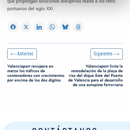
que propongan soluciones disruptivas reales a los retos
portuarios del siglo XXI.
Navegación de entradas
Entrada anterior:
Siguiente entrada
Anterior
Siguiente
Valenciaport recupera en
Valenciaport licita la
marzo los tráficos de
remodelación de la playa de
contenedores con crecimientos
vías del dique Este del Puerto
por encima de los dos dígitos
de València para el desarrollo
de una autopista ferroviaria