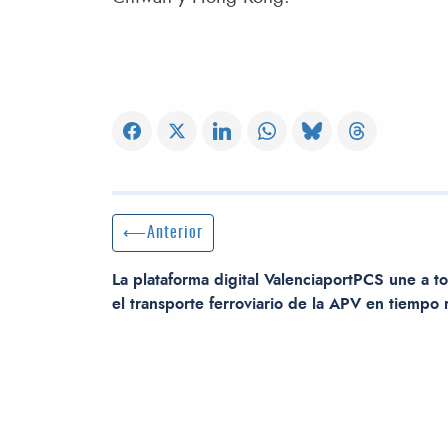
Navegación de entradas
Entrada anterior:
Anterior
La plataforma digital ValenciaportPCS une a t
el transporte ferroviario de la APV en tiempo 