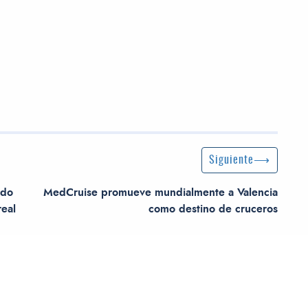
Siguiente entrada
Siguiente
odo
MedCruise promueve mundialmente a Valencia
real
como destino de cruceros