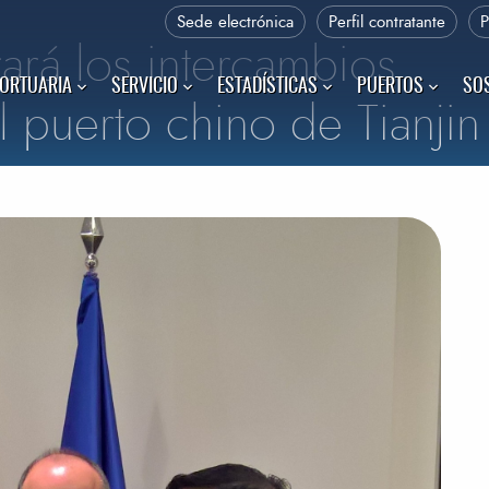
Sede electrónica
Perfil contratante
ará los intercambios
PORTUARIA
SERVICIO
ESTADÍSTICAS
PUERTOS
SOS
 puerto chino de Tianjin