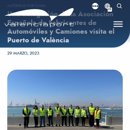
AUTORIDAD PORTUARIA
ES
Una delegación de la Asociación
Española de Fabricantes de
Automóviles y Camiones visita el
Puerto de València
Publicado el
29 MARZO, 2023