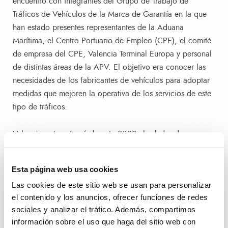
encuentro con integrantes del Grupo de Trabajo de
Tráficos de Vehículos de la Marca de Garantía en la que
han estado presentes representantes de la Aduana
Marítima, el Centro Portuario de Empleo (CPE), el comité
de empresa del CPE, Valencia Terminal Europa y personal
de distintas áreas de la APV. El objetivo era conocer las
necesidades de los fabricantes de vehículos para adoptar
medidas que mejoren la operativa de los servicios de este
tipo de tráficos.
Valenciaport gestionó durante 2022 alrededor de
600.000 unidades de vehículos nuevos sin matricular, un
22,5% más que el ejercicio anterior. En concreto, el
Esta página web usa cookies
Puerto de València manejó más de 485.000 unidades, un
Las cookies de este sitio web se usan para personalizar
23% más que en 2021, mientras que el recinto de Sagunto
el contenido y los anuncios, ofrecer funciones de redes
manipuló 115.000 vehículos, lo que representa un
sociales y analizar el tráfico. Además, compartimos
incremento del 18,5%. Una tendencia positiva que se
información sobre el uso que haga del sitio web con
mantiene al inicio de este año, con cerca de 100.000