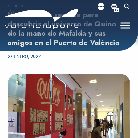
NOTICIAS
ES
Último fin de semana para
descubrir el universo de Quino
de la mano de Mafalda y sus
amigos en el Puerto de València
Publicado el
27 ENERO, 2022