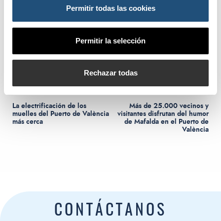
Permitir todas las cookies
como premio el libro “Todo Mafalda”.
Permitir la selección
Rechazar todas
Navegación de entradas
Entrada anterior:
Siguiente entrada
Anterior
Siguiente
La electrificación de los
Más de 25.000 vecinos y
muelles del Puerto de València
visitantes disfrutan del humor
más cerca
de Mafalda en el Puerto de
València
CONTÁCTANOS