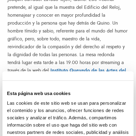
pretende, al igual que la muestra del Edificio del Reloj,
homenajear y conocer en mayor profundidad la
producción y la persona que hay detrás de Quino. Un
hombre tímido y sabio, referente para el mundo del humor
gráfico, pero, sobre todo, maestro de la vida,
reivindicador de la compasión y del derecho al respeto y
la dignidad de todas las personas. La mesa redonda
tendrá lugar esta tarde a las 19.00 horas por streaming a
través de la web del
Instituto Quevedo de las Artes del
Humor
y sus redes sociales. La actividad contará con la
participación de Julio Rey, humorista gráfico y director del
Esta página web usa cookies
área gráfica del IQH; Julieta Colombo Marrón,
representante de Quino para España y América; Adriana
Las cookies de este sitio web se usan para personalizar
Mosquera “Nani”, humorista gráfica; y Juan García,
el contenido y los anuncios, ofrecer funciones de redes
sociales y analizar el tráfico. Además, compartimos
secretario ejecutivo del IQH que moderará la sesión.
información sobre el uso que haga del sitio web con
nuestros partners de redes sociales, publicidad y análisis
¿Qué ver en la exposición de Mafalda?