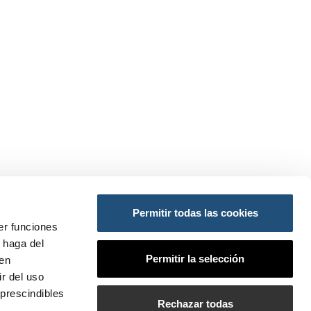
Permitir todas las cookies
ES:
er funciones
 haga del
ansportes y Movilidad Sostenible
Permitir la selección
den
do
so
r del uso
prescindibles
PI
Rechazar todas