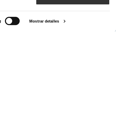
bilados de la APV
g
Mostrar detalles
ria de Valencia (APV)
, bajo la denominación comercial de
rganismo público responsable de la gestión ​de tres puertos de
tuados a lo largo de 80 kilómetros en el borde oriental del
: Valencia, Sagunto y Gandía.