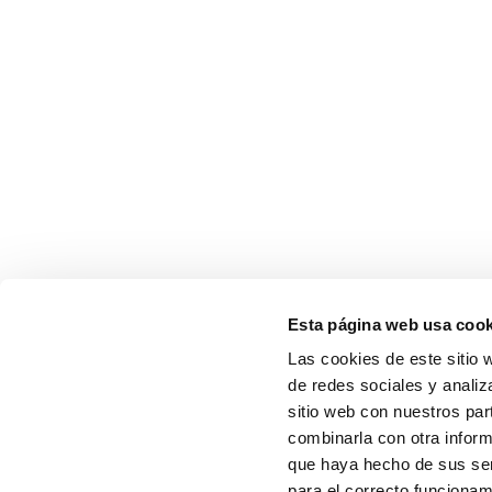
Esta página web usa cook
CONTÁCTANOS
Las cookies de este sitio 
de redes sociales y analiz
sitio web con nuestros par
combinarla con otra inform
Autoridad Portuaria de Valencia
que haya hecho de sus ser
para el correcto funcionam