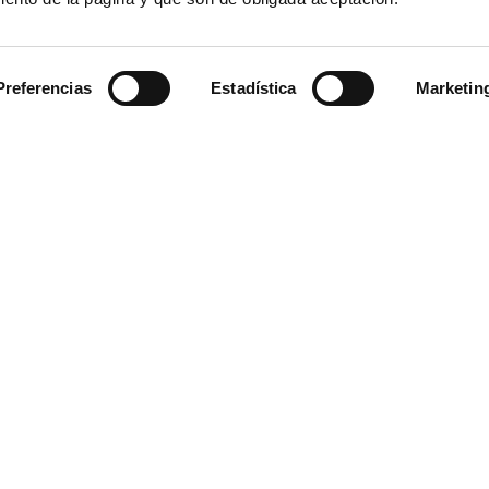
Asociación de Ju
900 859 573*
Preferencias
Estadística
Marketin
963 939 555
La Autoridad Portua
Valenciaport, es el o
rol de Emergencias
titularidad estatal si
iento de una misión
Mediterráneo español
el plazo legalmente
e conservación a efectos
 Supresión, Limitación del
utoridad Portuaria de