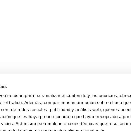
ies
OTROS ENLAC
web se usan para personalizar el contenido y los anuncios, ofrec
ar el tráfico. Además, compartimos información sobre el uso que
Ministerio de Tr
tners de redes sociales, publicidad y análisis web, quienes pue
Puertos del Esta
Derecho de acce
ación que les haya proporcionado o que hayan recopilado a parti
963 939 500
Canal Ético
vicios. Así mismo se emplean cookies técnicas que resultan im
Canal Externo AI
iento de la página y que son de obligada aceptación.