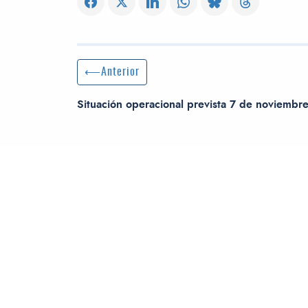
Navegación de entradas
Entrada anterior:
Anterior
Situación operacional prevista 7 de noviembr