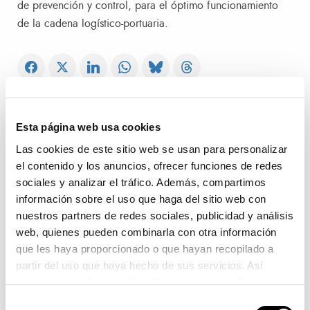
de prevención y control, para el óptimo funcionamiento
de la cadena logístico-portuaria.
Navegación de entradas
Siguiente entrada
Esta página web usa cookies
Siguiente
Las cookies de este sitio web se usan para personalizar
EL PUERTO DE VALENCIA Y LA
el contenido y los anuncios, ofrecer funciones de redes
TERMINAL TCV RECIBEN LA
sociales y analizar el tráfico. Además, compartimos
VISITA DE UNA DELEGACIÓN
DEL GOBIERNO
información sobre el uso que haga del sitio web con
METROPOLITANO DE TOKIO Y
nuestros partners de redes sociales, publicidad y análisis
DE SU PUERTO
web, quienes pueden combinarla con otra información
que les haya proporcionado o que hayan recopilado a
partir del uso que haya hecho de sus servicios. Así
mismo se emplean cookies técnicas que resultan
imprescindibles para el correcto funcionamiento de la
MÁS INFORMACIÓN
Selección