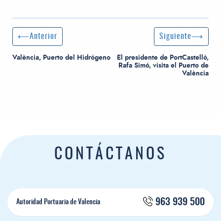
Navegación de entradas
Entrada anterior:
Siguiente entrada
Anterior
Siguiente
València, Puerto del Hidrógeno
El presidente de PortCastelló,
Rafa Simó, visita el Puerto de
València
CONTÁCTANOS
963 939 500
Autoridad Portuaria de Valencia