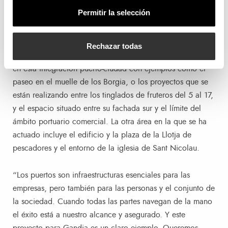
tramas urbanas. El ejemplo de esta buena sintonía entre
Permitir la selección
ambos se puede ver en la presentación que hoy hemos
realizado en Fitur”.
Rechazar todas
Valenciaport y el Ayuntamiento llevan años colaborando
en esta integración puerto-ciudad con ejemplos como el
paseo en el muelle de los Borgia, o los proyectos que se
están realizando entre los tinglados de fruteros del 5 al 17,
y el espacio situado entre su fachada sur y el límite del
ámbito portuario comercial. La otra área en la que se ha
actuado incluye el edificio y la plaza de la Llotja de
pescadores y el entorno de la iglesia de Sant Nicolau.
“Los puertos son infraestructuras esenciales para las
empresas, pero también para las personas y el conjunto de
la sociedad. Cuando todas las partes navegan de la mano
el éxito está a nuestro alcance y asegurado. Y este