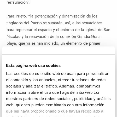
restauración”.
Para Prieto, “la potenciación y dinamización de los
tinglados del Puerto se sumarán, así, a las actuaciones
para regenerar el espacio y el entorno de la iglesia de San
Nicolau y la renovación de la conexión Gandia-Grau-
playa, que ya se han iniciado, un elemento de primer
orden, revulsivo de nuestro turismo, que es, además, lo
primero que los turistas ven al llegar a nuestra ciudad. De
esta forma conseguiremos desarrollar una ciudad dentro
Esta página web usa cookies
de un Puerto y trazar un proyecto colectivo que tiene en
Las cookies de este sitio web se usan para personalizar
cuenta la mirada del Puerto como elemento capital para
el contenido y los anuncios, ofrecer funciones de redes
pensar la ciudad y su proyección.”.
sociales y analizar el tráfico. Además, compartimos
información sobre el uso que haga del sitio web con
Ejemplo de colaboración ciudad-puerto
nuestros partners de redes sociales, publicidad y análisis
web, quienes pueden combinarla con otra información
que les haya proporcionado o que hayan recopilado a
Por su parte, el director general de la Autoridad Portuaria