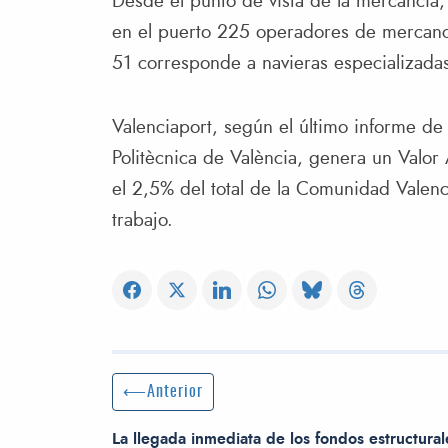
Desde el punto de vista de la mercancía,
en el puerto 225 operadores de mercancía
51 corresponde a navieras especializada
Valenciaport, según el último informe d
Politècnica de València, genera un Valor
el 2,5% del total de la Comunidad Valen
trabajo.
Navegación de entradas
Entrada anterior:
Anterior
La llegada inmediata de los fondos estructural