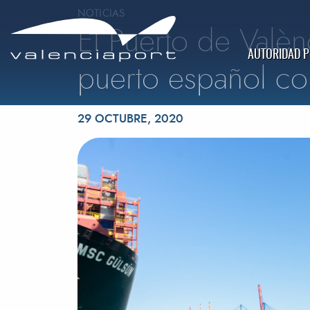
NOTICIAS
El Puerto de Valè
AUTORIDAD 
puerto español co
Publicado el
29 OCTUBRE, 2020