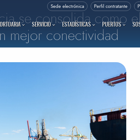
Sede electrónica
Perfil contratante
ncia se consolida como e
PORTUARIA
SERVICIO
ESTADÍSTICAS
PUERTOS
SOS
n mejor conectividad