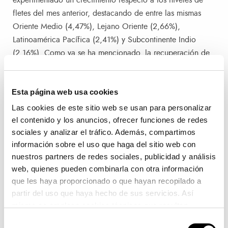
experimentado un crecimiento respecto a los niveles de
fletes del mes anterior, destacando de entre las mismas
Oriente Medio (4,47%), Lejano Oriente (2,66%),
Latinoamérica Pacífica (2,41%) y Subcontinente Indio
(2,16%). Como ya se ha mencionado, la recuperación de
la demanda ha sido un factor determinante y, en concreto,
los tráficos de exportación desde Valenciaport con las
Esta página web usa cookies
áreas señaladas han experimentado un fuerte crecimiento.
Así, la tendencia creciente desde junio con la mayoría de
Las cookies de este sitio web se usan para personalizar
ellas y las limitaciones de espacio en los buques han
el contenido y los anuncios, ofrecer funciones de redes
sociales y analizar el tráfico. Además, compartimos
terminado por influir sobre los fletes.
información sobre el uso que haga del sitio web con
nuestros partners de redes sociales, publicidad y análisis
VCFI Mediterráneo Occidental
web, quienes pueden combinarla con otra información
que les haya proporcionado o que hayan recopilado a
En lo que respecta al Mediterráneo Occidental, está es la
partir del uso que haya hecho de sus servicios. Así
única área donde los fletes han sufrido una disminución
mismo se emplean cookies técnicas que resultan
respecto a los niveles del mes anterior, en concreto del
imprescindibles para el correcto funcionamiento de la
Selección
5,40%, continuando con el errático comportamiento del