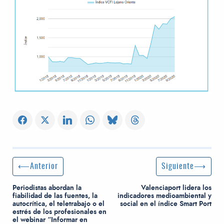
Navegación de entradas
Entrada anterior:
Siguiente entrada
Anterior
Siguiente
Periodistas abordan la
Valenciaport lidera los
fiabilidad de las fuentes, la
indicadores medioambiental y
autocrítica, el teletrabajo o el
social en el índice Smart Port
estrés de los profesionales en
el webinar “Informar en