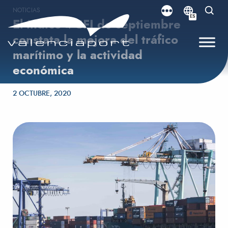
NOTICIAS
ES
El índice VCFI de septiembre
constata la mejora del tráfico
marítimo y la actividad
económica
Publicado el
2 OCTUBRE, 2020