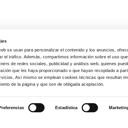
ies
OTROS ENLAC
web se usan para personalizar el contenido y los anuncios, ofrec
ar el tráfico. Además, compartimos información sobre el uso que
Ministerio de Tr
tners de redes sociales, publicidad y análisis web, quienes pue
Puertos del Esta
Derecho de acce
ación que les haya proporcionado o que hayan recopilado a parti
963 939 500
Canal Ético
vicios. Así mismo se emplean cookies técnicas que resultan im
Canal Externo AI
iento de la página y que son de obligada aceptación.
Asociación de Ju
900 859 573*
Preferencias
Estadística
Marketin
963 939 555