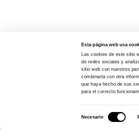
Esta página web usa cook
CONTÁCTANOS
Las cookies de este sitio 
de redes sociales y analiz
sitio web con nuestros par
combinarla con otra inform
Autoridad Portuaria de Valencia
que haya hecho de sus ser
para el correcto funcionam
Centro de Control de Emergencias
Selección
Necesario
de
consentimiento
Servicio de Atención (SAC)