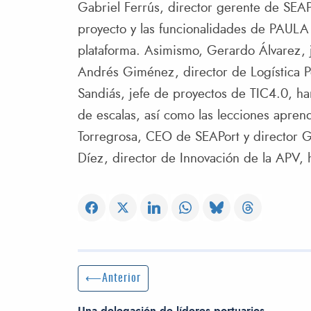
Gabriel Ferrús, director gerente de SEAP
proyecto y las funcionalidades de PAULA
plataforma. Asimismo, Gerardo Álvarez, 
Andrés Giménez, director de Logística P
Sandiás, jefe de proyectos de TIC4.0, ha
de escalas, así como las lecciones aprend
Torregrosa, CEO de SEAPort y director G
Díez, director de Innovación de la APV, 
Navegación de entradas
Entrada anterior:
Anterior
Una delegación de líderes portuarios