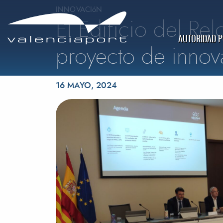
INNOVACIóN
El Edificio del Re
AUTORIDAD 
proyecto de innov
Publicado el
16 MAYO, 2024