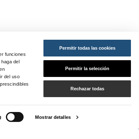
Permitir todas las cookies
ES:
er funciones
 haga del
ansportes y Movilidad Sostenible
Permitir la selección
den
do
so
r del uso
prescindibles
PI
Rechazar todas
bilados de la APV
g
Mostrar detalles