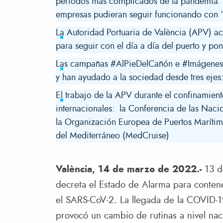
períodos más complicados de la pandemia. S
empresas pudieran seguir funcionando con 
La Autoridad Portuaria de València (APV) ac
para seguir con el día a día del puerto y pon
Las campañas #AlPieDelCañón e #ImágenesIm
y han ayudado a la sociedad desde tres ejes
El trabajo de la APV durante el confinamie
internacionales: la Conferencia de las Nac
la Organización Europea de Puertos Marítim
del Mediterráneo (MedCruise)
València, 14 de marzo de 2022.-
13 d
decreta el Estado de Alarma para conten
el SARS-CoV-2. La llegada de la COVID-1
provocó un cambio de rutinas a nivel naci