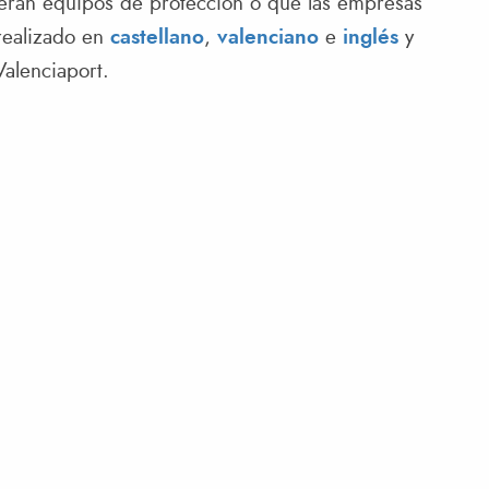
uvieran equipos de protección o que las empresas
 realizado en
castellano
,
valenciano
e
inglés
y
alenciaport.