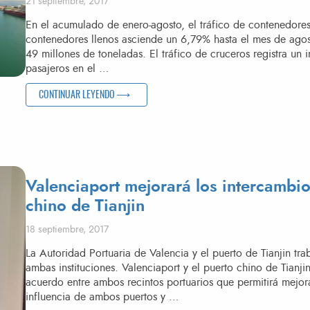
Publicado el
21 septiembre, 2017
En el acumulado de enero-agosto, el tráfico de contenedore
contenedores llenos asciende un 6,79% hasta el mes de agost
49 millones de toneladas. El tráfico de cruceros registra 
pasajeros en el …
«EL TRÁFICO DE CONTENEDORES DE VALENCIAPORT RE
CONTINUAR LEYENDO
Valenciaport mejorará los intercambio
chino de Tianjin
Publicado el
18 septiembre, 2017
La Autoridad Portuaria de Valencia y el puerto de Tianjin tr
ambas instituciones. Valenciaport y el puerto chino de Tianji
acuerdo entre ambos recintos portuarios que permitirá mejora
influencia de ambos puertos y …