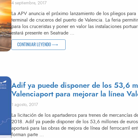
Publicado el
4 septiembre, 2017
La APV anuncia el próximo lanzamiento de los pliegos para 
terminal de cruceros del puerto de Valencia. La feria permiti
para los cruceristas y poner en valor las instalaciones portu
estará presente en Seatrade …
«VALENCIAPORT SE PROMOCIONA COMO DESTINO DE C
CONTINUAR LEYENDO
Adif ya puede disponer de los 53,6 m
Valenciaport para mejorar la línea Va
Publicado el
1 agosto, 2017
La licitación de los apartaderos para trenes de mercancías d
2018. Adif ya puede disponer de los 53,6 millones de euros
aportará para las obras de mejora de línea del ferrocarril en
forman parte …