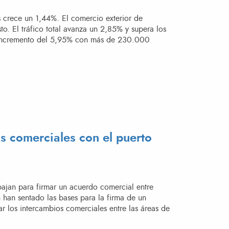
s crece un 1,44%. El comercio exterior de
o. El tráfico total avanza un 2,85% y supera los
un incremento del 5,95% con más de 230.000
GISTRA EL MEJOR MES DE AGOSTO DE SU HISTORIA CON UN ALZA DEL 17,50% EN TEUS
s comerciales con el puerto
abajan para firmar un acuerdo comercial entre
n han sentado las bases para la firma de un
r los intercambios comerciales entre las áreas de