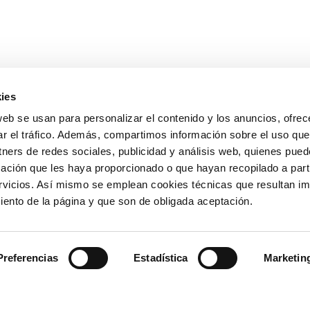
ies
OTROS ENLAC
web se usan para personalizar el contenido y los anuncios, ofrec
ar el tráfico. Además, compartimos información sobre el uso que
Ministerio de Tr
tners de redes sociales, publicidad y análisis web, quienes pue
Puertos del Esta
Derecho de acce
ación que les haya proporcionado o que hayan recopilado a parti
963 939 500
Canal Ético
vicios. Así mismo se emplean cookies técnicas que resultan im
Canal Externo AI
iento de la página y que son de obligada aceptación.
Asociación de Ju
900 859 573*
Preferencias
Estadística
Marketin
963 939 555