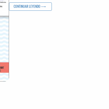
«ADIF YA PUEDE DISPONER DE LOS 53,6 MILLONES DE
CONTINUAR LEYENDO