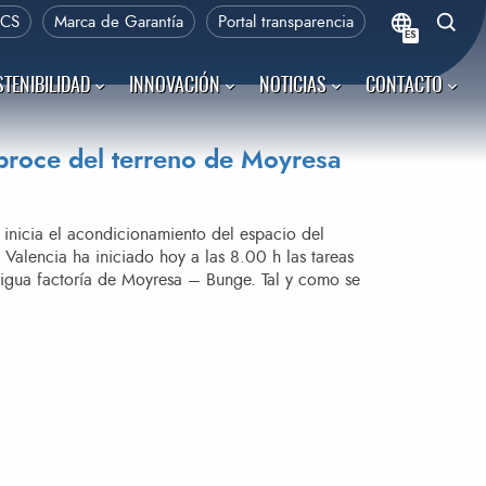
PCS
Marca de Garantía
Portal transparencia
ES
TENIBILIDAD
INNOVACIÓN
NOTICIAS
CONTACTO
sbroce del terreno de Moyresa
inicia el acondicionamiento del espacio del
alencia ha iniciado hoy a las 8.00 h las tareas
igua factoría de Moyresa – Bunge. Tal y como se
EL TERRENO DE MOYRESA»