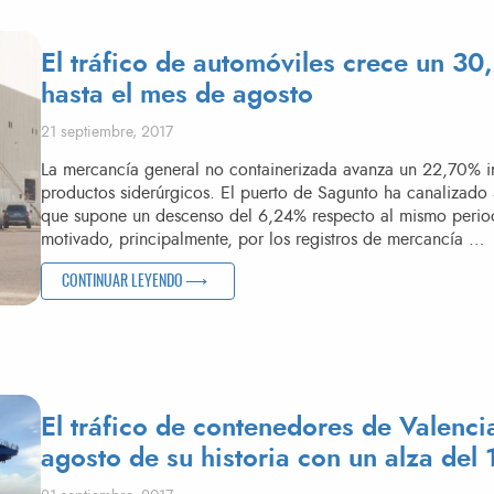
El tráfico de automóviles crece un 3
hasta el mes de agosto
Publicado el
21 septiembre, 2017
La mercancía general no containerizada avanza un 22,70% im
productos siderúrgicos. El puerto de Sagunto ha canalizado
que supone un descenso del 6,24% respecto al mismo period
motivado, principalmente, por los registros de mercancía …
«EL TRÁFICO DE AUTOMÓVILES CRECE UN 30,68% EN 
CONTINUAR LEYENDO
El tráfico de contenedores de Valenci
agosto de su historia con un alza del