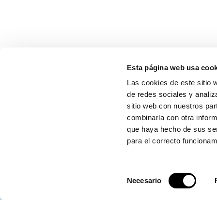
Esta página web usa cook
CONTÁCTANOS
Las cookies de este sitio 
de redes sociales y analiz
sitio web con nuestros par
combinarla con otra inform
Autoridad Portuaria de Valencia
que haya hecho de sus ser
para el correcto funcionam
Centro de Control de Emergencias
Selección
Necesario
de
consentimiento
Servicio de Atención (SAC)