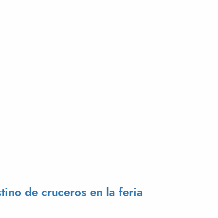
IALES CON EL PUERTO CHINO DE TIANJIN»
ino de cruceros en la feria