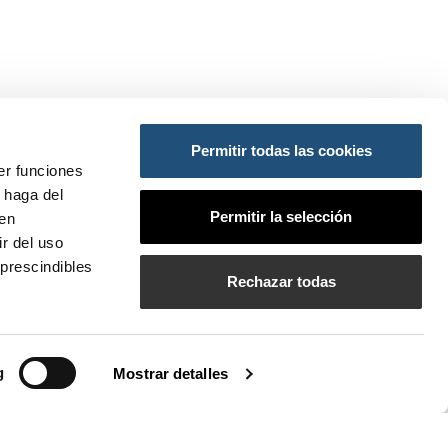
Permitir todas las cookies
ES:
er funciones
 haga del
ansportes y Movilidad Sostenible
Permitir la selección
den
do
so
r del uso
prescindibles
PI
Rechazar todas
bilados de la APV
g
Mostrar detalles