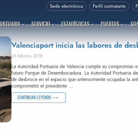
Sede electrónica
Perfil contratante
PORTUARIA
SERVICIO
ESTADÍSTICAS
PUERTOS
SOS
Valenciaport inicia las labores de de
Publicado el
26 febrero, 2018
La Autoridad Portuaria de Valencia cumple su compromiso e 
futuro Parque de Desembocadura. La Autoridad Portuaria de V
de desbroce en el espacio que anteriormente ocupaba la ant
comprometió el presidente …
«VALENCIAPORT INICIA LAS LABORES DE DESBROCE D
CONTINUAR LEYENDO