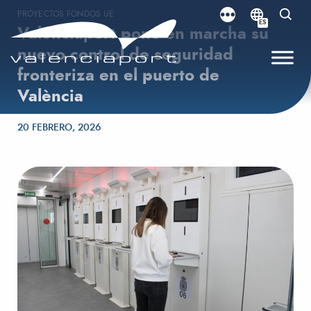
PROYECTOS FONDOS UE
ES
Valenciaport pone en marcha su
nuevo control de seguridad
fronteriza en el puerto de
València
Publicado el
20 FEBRERO, 2026