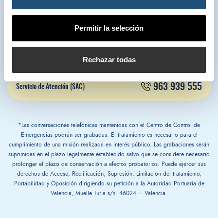
963 939 500
Autoridad Portuaria de Valencia
Permitir la selección
900 859 573*
Centro de Control de Emergencias
Rechazar todas
963 939 555
Servicio de Atención (SAC)
*Las conversaciones telefónicas mantenidas con el Centro de Control de
Emergencias podrán ser grabadas. El tratamiento es necesario para el
cumplimiento de una misión realizada en interés público. Las grabaciones serán
suprimidas en el plazo legalmente establecido salvo que se considere necesario
prolongar el plazo de conservación a efectos probatorios. Puede ejercer sus
derechos de Acceso, Rectificación, Supresión, Limitación del tratamiento,
Portabilidad y Oposición dirigiendo su petición a la Autoridad Portuaria de
Valencia, Muelle Turia s/n. 46024 – Valencia.