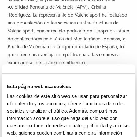
Autoridad Portuaria de València (APV), Cristina
Rodríguez. La representante de Valenciaport ha realizado
una presentación de los servicios e infraestructuras del
Valenciaport, primer recinto portuario de Europa en tráfico
de contenedores en el área del Mediterráneo. Además, el
Puerto de València es el mejor conectado de España, lo
que ofrece una ventaja competitiva para las empresas
exportadoras de su área de influencia.
En la jornada también han participado Nuria Lacaci,
Esta página web usa cookies
secretaria general de la Asociación de Cargadores de
España; Lluis Rosa, presidente de la Asociación de
Las cookies de este sitio web se usan para personalizar
Transitarios ATEIA en València; José Manuel Martínez,
el contenido y los anuncios, ofrecer funciones de redes
sociales y analizar el tráfico. Además, compartimos
vicepresidente de la Asociación Española del Transporte;
información sobre el uso que haga del sitio web con
o Ana Cartagena, jefa de Ventas en España de Maersk,
nuestros partners de redes sociales, publicidad y análisis
entre otros.
web, quienes pueden combinarla con otra información