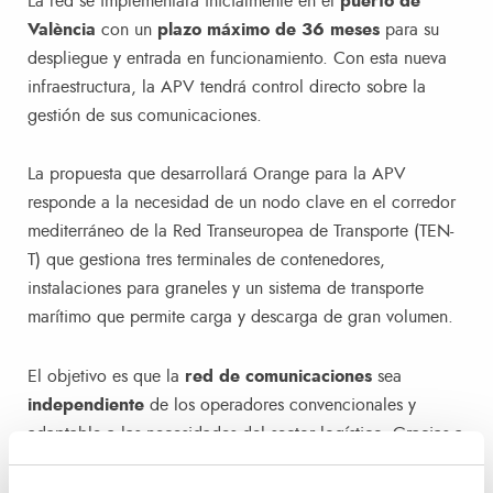
La red se implementará inicialmente en el
puerto de
València
con un
plazo máximo de 36 meses
para su
despliegue y entrada en funcionamiento. Con esta nueva
infraestructura, la APV tendrá control directo sobre la
gestión de sus comunicaciones.
La propuesta que desarrollará Orange para la APV
responde a la necesidad de un nodo clave en el corredor
mediterráneo de la Red Transeuropea de Transporte (TEN-
T) que gestiona tres terminales de contenedores,
instalaciones para graneles y un sistema de transporte
marítimo que permite carga y descarga de gran volumen.
El objetivo es que la
red de comunicaciones
sea
independiente
de los operadores convencionales y
adaptable a las necesidades del sector logístico. Gracias a
esta tecnología,
se podrán conectar más de 25.000
dispositivos
, que incluyen vehículos, sensores