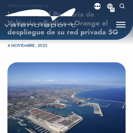
PROYECTOS FONDOS UE
ES
La Autoridad Portuaria de
València adjudica a Orange el
despliegue de su red privada 5G
Publicado el
4 NOVIEMBRE, 2025