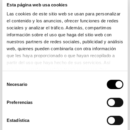
Esta página web usa cookies
ambientales, drones y cámaras de seguridad, sin depender
Las cookies de este sitio web se usan para personalizar
de cables o ataduras a terceros.
el contenido y los anuncios, ofrecer funciones de redes
sociales y analizar el tráfico. Además, compartimos
Sostenibilidad en el puerto
información sobre el uso que haga del sitio web con
nuestros partners de redes sociales, publicidad y análisis
El despliegue de la red 5G reducirá la dependencia de
web, quienes pueden combinarla con otra información
cableado y vehículos para inspecciones, facilitando el uso
que les haya proporcionado o que hayan recopilado a
de drones y sensores IoT. Esta digitalización optimiza el
partir del uso que haya hecho de sus servicios. Así
uso de recursos, disminuye las emisiones y fortalece así el
mismo se emplean cookies técnicas que resultan
compromiso del puerto con la sostenibilidad ambiental.
imprescindibles para el correcto funcionamiento de la
Selección
página y que son de obligada aceptación.
Necesario
de
Un referente en digitalización portuaria
consentimiento
Preferencias
La solución incorporará los más altos estándares de
ciberseguridad, junto con un doble firewall perimetral y
Estadística
segmentación de red, garantizando la protección de los
datos y las comunicaciones críticas.