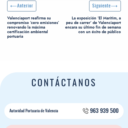
Navegación de entradas
Entrada anterior:
Siguiente entrada
Anterior
Siguiente
Valenciaport reafirma su
La exposición ‘El Marítim, a
compromiso ‘cero emisiones’
peu de carrer’ de Valenciaport
renovando la máxima
encara su último fin de semana
certificación ambiental
con un éxito de público
portuaria
CONTÁCTANOS
963 939 500
Autoridad Portuaria de Valencia