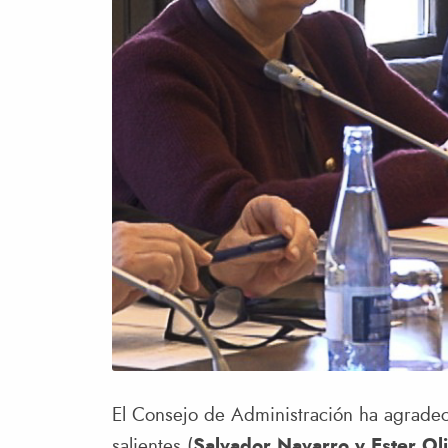
El Consejo de Administración ha agradeci
salientes (
Salvador Navarro y Ester Ol