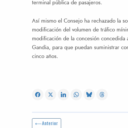
terminal pública de pasajeros.
Así mismo el Consejo ha rechazado la sol
modificación del volumen de tráfico míni
modificación de la concesión concedida 
Gandia, para que puedan suministrar com
cinco años.
Navegación de entradas
Entrada anterior:
Anterior