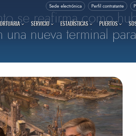
Sede electrónica
Perfil contratante
nto se reafirma como hu
PORTUARIA
SERVICIO
ESTADÍSTICAS
PUERTOS
SOS
n una nueva terminal par