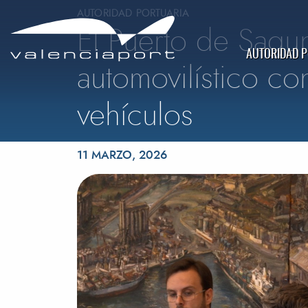
AUTORIDAD PORTUARIA
El Puerto de Sagu
AUTORIDAD 
automovilístico co
vehículos
Publicado el
11 MARZO, 2026