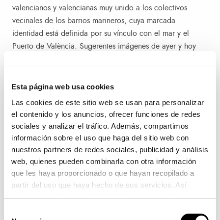
valencianos y valencianas muy unido a los colectivos
vecinales de los barrios marineros, cuya marcada
identidad está definida por su vínculo con el mar y el
Puerto de València. Sugerentes imágenes de ayer y hoy
que documentan diferentes formas de vivir el Puerto.
Esta página web usa cookies
Las cookies de este sitio web se usan para personalizar
Navegación de entradas
el contenido y los anuncios, ofrecer funciones de redes
Entrada anterior:
Siguiente entrada
Anterior
Siguiente
sociales y analizar el tráfico. Además, compartimos
información sobre el uso que haga del sitio web con
València, un port de postal
Consciència en Verd. El Port, al
dia en el medi ambient
nuestros partners de redes sociales, publicidad y análisis
web, quienes pueden combinarla con otra información
que les haya proporcionado o que hayan recopilado a
partir del uso que haya hecho de sus servicios. Así
mismo se emplean cookies técnicas que resultan
MÁS INFORMACIÓN
imprescindibles para el correcto funcionamiento de la
Selección