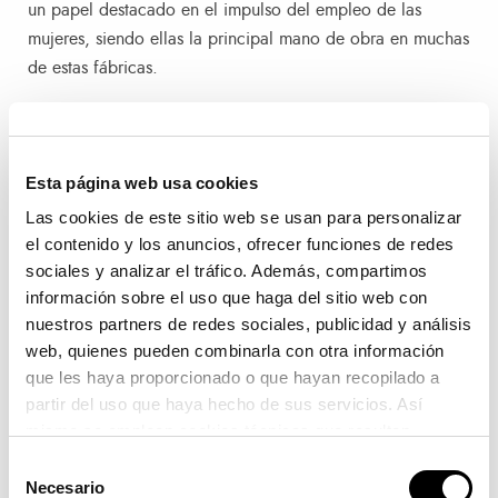
un papel destacado en el impulso del empleo de las
mujeres, siendo ellas la principal mano de obra en muchas
de estas fábricas.
Más allá de su impacto económico y social, la exposición
ha reunido juguetes que han acompañado a distintas
Esta página web usa cookies
generaciones, con piezas que abarcan desde principios
hasta finales del siglo XX. Un recorrido que ha permitido
Las cookies de este sitio web se usan para personalizar
redescubrir la evolución del juego y la creatividad a lo
el contenido y los anuncios, ofrecer funciones de redes
sociales y analizar el tráfico. Además, compartimos
largo del tiempo.
información sobre el uso que haga del sitio web con
nuestros partners de redes sociales, publicidad y análisis
El Puerto de València ha acogido esta exposición como
web, quienes pueden combinarla con otra información
reconocimiento a todas las personas, empresas y
que les haya proporcionado o que hayan recopilado a
comunidades que, a través del juego y de la industria, han
partir del uso que haya hecho de sus servicios. Así
contribuido a construir el futuro de la Comunitat
mismo se emplean cookies técnicas que resultan
Valenciana. La muestra se ha complementado con talleres
imprescindibles para el correcto funcionamiento de la
Selección
didácticos que, mediante juegos populares, han permitido
página y que son de obligada aceptación.
Necesario
de