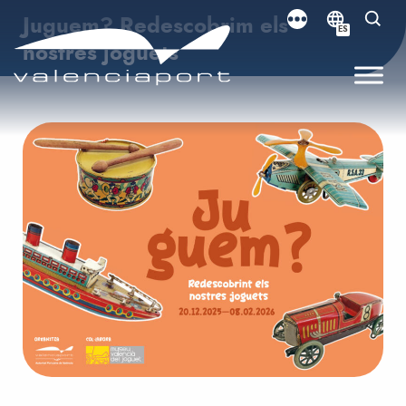
Juguem? Redescobrim els
ES
nostres joguets